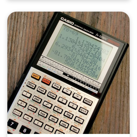
NORME
DE
QUALITÉ
AUX
INSPECTEURS
QC
:
CONSEILS
PRATIQUES