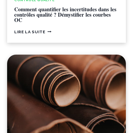
Comment quantifier les incertitudes dans les
contrôles qualité ? Démystifier les courbes
OC
COMMENT
LIRE LA SUITE
QUANTIFIER
LES
INCERTITUDES
DANS
LES
CONTRÔLES
QUALITÉ
?
DÉMYSTIFIER
LES
COURBES
OC