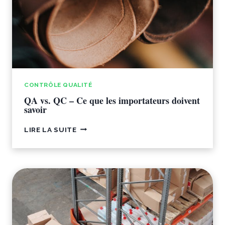
CONTRÔLE QUALITÉ
QA vs. QC – Ce que les importateurs doivent
savoir
QA
LIRE LA SUITE
VS.
QC
–
CE
QUE
LES
IMPORTATEURS
DOIVENT
SAVOIR