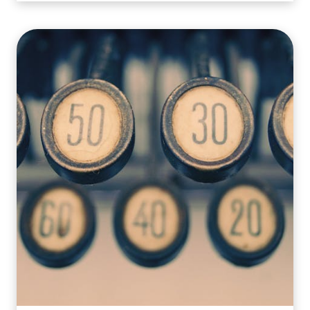
MÉTHODES
POUR
VÉRIFIER
LA
QUALITÉ
DES
PRODUITS
AVANT
EXPÉDITION