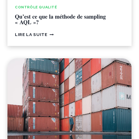
CONTRÔLE QUALITÉ
Qu’est ce que la méthode de sampling
« AQL »?
QU’EST
LIRE LA SUITE
CE
QUE
LA
MÉTHODE
DE
SAMPLING
« AQL »?