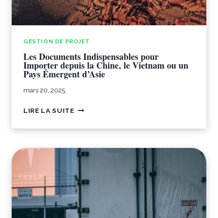
U
E
T
T
R
D
E
’
GESTION DE PROJET
P
I
Les Documents Indispensables pour
A
M
Importer depuis la Chine, le Vietnam ou un
Y
P
Pays Émergent d’Asie
S
O
A
R
mars 20, 2025
S
T
I
L
LIRE LA SUITE
A
E
T
S
I
D
Q
O
U
C
E
U
M
E
N
T