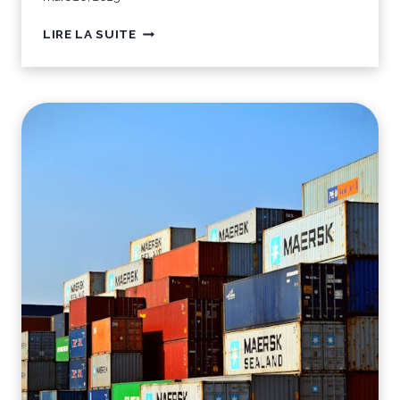
L
LIRE LA SUITE
E
S
D
O
C
U
M
E
N
T
S
I
N
D
I
S
P
E
N