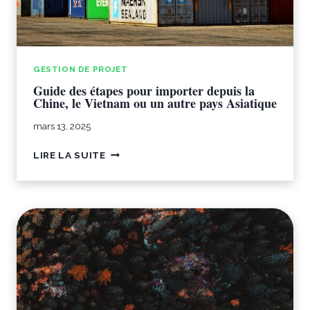
S
A
B
L
E
GESTION DE PROJET
S
Guide des étapes pour importer depuis la
P
Chine, le Vietnam ou un autre pays Asiatique
O
U
mars 13, 2025
R
I
G
LIRE LA SUITE
M
U
P
I
O
D
R
E
T
D
E
E
R
S
D
É
E
T
P
A
U