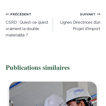
Navigation
PRÉCÉDENT
SUIVANT
CSRD : Qu’est-ce qu’est
Lignes Directrices d’un
de
vraiment la double
Projet d’Import
l’article
matérialité ?
Publications similaires