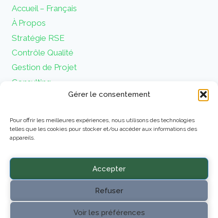
Accueil – Français
À Propos
Stratégie RSE
Contrôle Qualité
Gestion de Projet
Consulting
Gérer le consentement
Contact
Mentions Légales
Pour offrir les meilleures expériences, nous utilisons des technologies
telles que les cookies pour stocker et/ou accéder aux informations des
appareils.
Accepter
Refuser
© 2026 Trade Transition Lab - Créé par
Stentorio
Voir les préférences