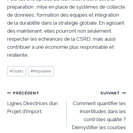
préparation : mise en place de systèmes de collecte
de données, formation des équipes et intégration
de la durabilité dans la stratégie globale. En agissant
dès maintenant, elles pourront non seulement
respecter les échéances de la CSRD, mais aussi
contribuer à une économie plus responsable et
résiliente.
Étiquettes
#
Outils
#
Populaire
de
la
Navigation
publication :
PRÉCÉDENT
SUIVANT
Lignes Directrices d’un
Comment quantifier les
de
Projet d’Import
incertitudes dans les
l’article
contrôles qualité ?
Démystifier les courbes